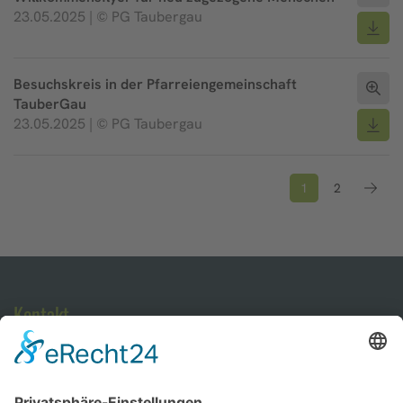
23.05.2025 | © PG Taubergau
Besuchskreis in der Pfarreiengemeinschaft
TauberGau
23.05.2025 | © PG Taubergau
1
2
Kontakt
Verwaltungsbüro Pastoraler Raum Ochsenfurt
Pfarrgasse 6
97199 Ochsenfurt