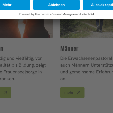
en
Männer
ig und vielfältig, von
Die Erwachsenenpastoral 
alität bis Bildung, zeigt
auch Männern Unterstütz
ie Frauenseelsorge in
und gemeinsame Erfahru
ranken.
an.
r
mehr