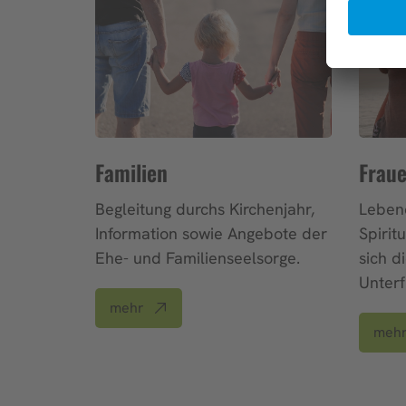
Familien
Frau
Begleitung durchs Kirchenjahr,
Lebend
Information sowie Angebote der
Spiritu
Ehe- und Familienseelsorge.
sich d
Unterf
mehr
meh