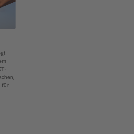
gt
dem
KT-
schen,
 für