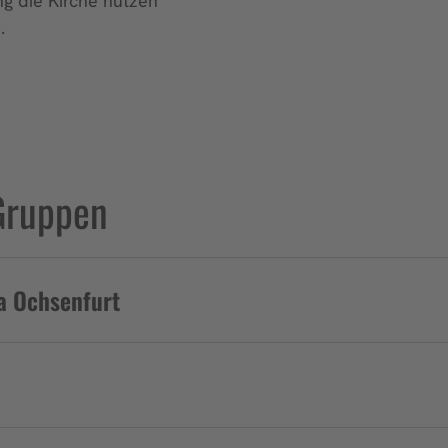
g die Kirche nutzen
.
Gruppen
la Ochsenfurt