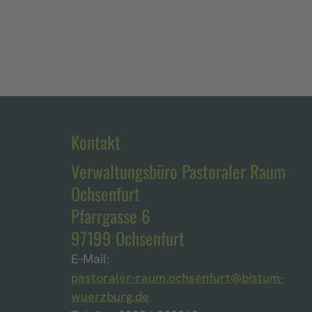
Kontakt
Verwaltungsbüro Pastoraler Raum
Ochsenfurt
Pfarrgasse 6
97199 Ochsenfurt
E-Mail:
pastoraler-raum.ochsenfurt@bistum-
wuerzburg.de