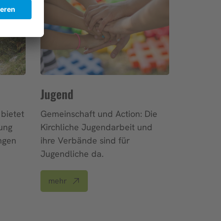
Jugend
bietet
Gemeinschaft und Action: Die
ung
Kirchliche Jugendarbeit und
ngen
ihre Verbände sind für
Jugendliche da.
mehr